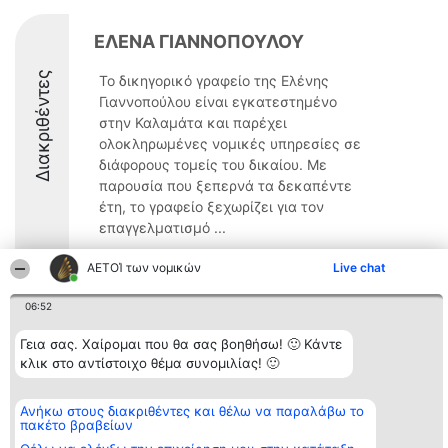
ΕΛΕΝΑ ΓΙΑΝΝΟΠΟΥΛΟΥ
Διακριθέντες
Το δικηγορικό γραφείο της Ελένης
Γιαννοπούλου είναι εγκατεστημένο
στην Καλαμάτα και παρέχει
ολοκληρωμένες νομικές υπηρεσίες σε
διάφορους τομείς του δικαίου. Με
παρουσία που ξεπερνά τα δεκαπέντε
έτη, το γραφείο ξεχωρίζει για τον
επαγγελματισμό ...
8.3
ΑΕΤΟΊ των νομικών
Live chat
06:52
Διοργανωτής της
Κατάταξη
Επικοινωνία
Γεια σας. Χαίρομαι που θα σας βοηθήσω! 🙂 Κάντε
κατάταξης
Διακριθέντες
Επικοινωνία
κλικ στο αντίστοιχο θέμα συνομιλίας! 🙂
BEAUTIFUL COMPANY
Λίστα όλων
Μονοπρόσωπη ΙΚΕ
των
ΤΗΛ. ΕΠΙΚΟΙΝΩΝΙΑΣ:
διακριθέντων
2104128019
Ανήκω στους διακριθέντες και θέλω να παραλάβω το
Μεθοδολογία
πακέτο βραβείων
email:
Όροι &
aetoi@beautifulcompany.co
προϋποθέσεις