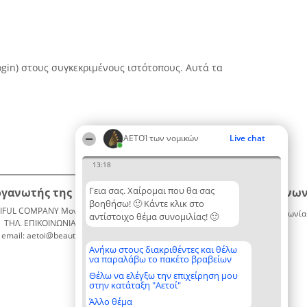
gin) στους συγκεκριμένους ιστότοπους. Αυτά τα
ΑΕΤΟΊ των νομικών
Live chat
13:18
Γεια σας. Χαίρομαι που θα σας
ργανωτής της κατάταξης
Κατάταξη
Επικοινων
βοηθήσω! 🙂 Κάντε κλικ στο
IFUL COMPANY Μονοπρόσωπη ΙΚΕ
Διακριθέντες
Επικοινωνία
αντίστοιχο θέμα συνομιλίας! 🙂
ΤΗΛ. ΕΠΙΚΟΙΝΩΝΙΑΣ: 2104128019
Λίστα
email: aetoi@beautifulcompany.co
όλων των
διακριθέντων
Ανήκω στους διακριθέντες και θέλω
να παραλάβω το πακέτο βραβείων
Μεθοδολογία
Όροι &
Θέλω να ελέγξω την επιχείρηση μου
στην κατάταξη "Αετοί"
προϋποθέσεις
ΠΟΛΙΤΙΚΗ
Άλλο θέμα