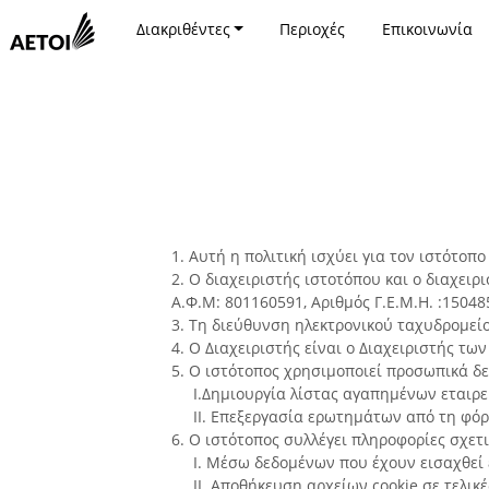
Διακριθέντες
Περιοχές
Επικοινωνία
1. Αυτή η πολιτική ισχύει για τον ιστότοπο 
2. Ο διαχειριστής ιστοτόπου και ο διαχειρ
Α.Φ.Μ: 801160591, Αριθμός Γ.Ε.Μ.Η. :1504
3. Τη διεύθυνση ηλεκτρονικού ταχυδρομείο
4. Ο Διαχειριστής είναι ο Διαχειριστής τ
5. Ο ιστότοπος χρησιμοποιεί προσωπικά δ
I.Δημιουργία λίστας αγαπημένων εταιρ
II. Επεξεργασία ερωτημάτων από τη φό
6. Ο ιστότοπος συλλέγει πληροφορίες σχετ
I. Μέσω δεδομένων που έχουν εισαχθεί 
II. Αποθήκευση αρχείων cookie σε τελικέ