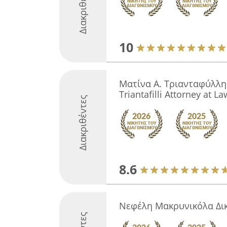
Διακριθέντες
10
Ματίνα Α. Τριανταφύλλη 
Triantafilli Attorney at La
Διακριθέντες
8.6
Νεφέλη Μακρυνικόλα Δικ