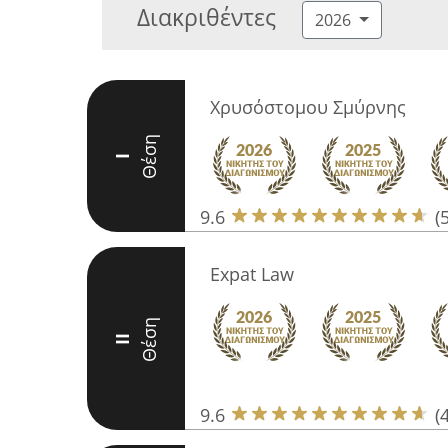
Διακριθέντες
2026
Χρυσόστομου Σμύρνης
Θέση
I
9.6
(
Expat Law
Θέση
II
9.6
(