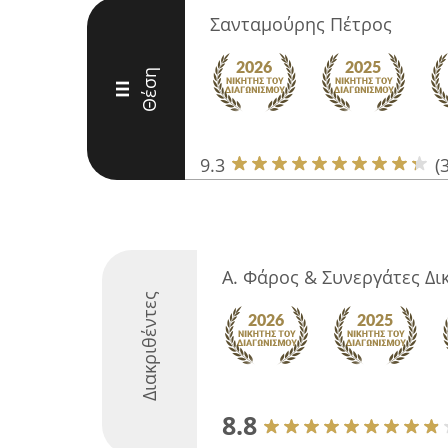
Σανταμούρης Πέτρος
Θέση
III
9.3
(
Α. Φάρος & Συνεργάτες Δι
Διακριθέντες
8.8