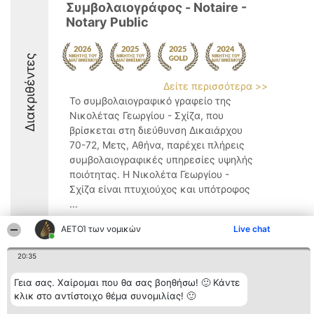
Συμβολαιογράφος - Notaire -
Notary Public
Διακριθέντες
Δείτε περισσότερα >>
Το συμβολαιογραφικό γραφείο της
Νικολέτας Γεωργίου - Σχίζα, που
βρίσκεται στη διεύθυνση Δικαιάρχου
70-72, Μετς, Αθήνα, παρέχει πλήρεις
συμβολαιογραφικές υπηρεσίες υψηλής
ποιότητας. Η Νικολέτα Γεωργίου -
Σχίζα είναι πτυχιούχος και υπότροφος
...
9.6
ΑΕΤΟΊ των νομικών
Live chat
20:35
Διοργανωτής της
Κατάταξη
Επικοινωνία
Γεια σας. Χαίρομαι που θα σας βοηθήσω! 🙂 Κάντε
κατάταξης
Διακριθέντες
Επικοινωνία
κλικ στο αντίστοιχο θέμα συνομιλίας! 🙂
BEAUTIFUL COMPANY
Λίστα όλων
Μονοπρόσωπη ΙΚΕ
των