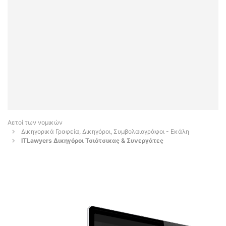
Αετοί των νομικών
Δικηγορικά Γραφεία, Δικηγόροι, Συμβολαιογράφοι - Εκάλη
ITLawyers Δικηγόροι Τσιότσικας & Συνεργάτες