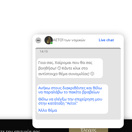
ΑΕΤΟΊ των νομικών
Live chat
14:10
Γεια σας. Χαίρομαι που θα σας
βοηθήσω! 🙂 Κάντε κλικ στο
αντίστοιχο θέμα συνομιλίας! 🙂
Ανήκω στους διακριθέντες και θέλω
να παραλάβω το πακέτο βραβείων
Θέλω να ελέγξω την επιχείρηση μου
στην κατάταξη "Αετοί"
Άλλο θέμα
Έλεγχος
τε την επιτυχία σας.