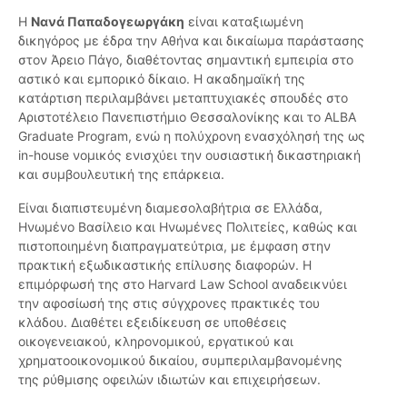
Η
Νανά Παπαδογεωργάκη
είναι καταξιωμένη
δικηγόρος με έδρα την Αθήνα και δικαίωμα παράστασης
στον Άρειο Πάγο, διαθέτοντας σημαντική εμπειρία στο
αστικό και εμπορικό δίκαιο. Η ακαδημαϊκή της
κατάρτιση περιλαμβάνει μεταπτυχιακές σπουδές στο
Αριστοτέλειο Πανεπιστήμιο Θεσσαλονίκης και το ALBA
Graduate Program, ενώ η πολύχρονη ενασχόλησή της ως
in-house νομικός ενισχύει την ουσιαστική δικαστηριακή
και συμβουλευτική της επάρκεια.
Είναι διαπιστευμένη διαμεσολαβήτρια σε Ελλάδα,
Ηνωμένο Βασίλειο και Ηνωμένες Πολιτείες, καθώς και
πιστοποιημένη διαπραγματεύτρια, με έμφαση στην
πρακτική εξωδικαστικής επίλυσης διαφορών. Η
επιμόρφωσή της στο Harvard Law School αναδεικνύει
την αφοσίωσή της στις σύγχρονες πρακτικές του
κλάδου. Διαθέτει εξειδίκευση σε υποθέσεις
οικογενειακού, κληρονομικού, εργατικού και
χρηματοοικονομικού δικαίου, συμπεριλαμβανομένης
της ρύθμισης οφειλών ιδιωτών και επιχειρήσεων.