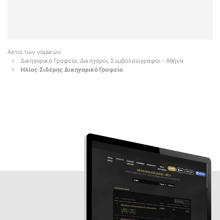
Αετοί των νομικών
Δικηγορικά Γραφεία, Δικηγόροι, Συμβολαιογράφοι - Αθήνα
Ηλίας Σιδέρης Δικηγορικό Γραφείο