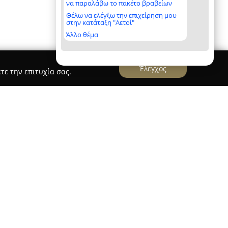
να παραλάβω το πακέτο βραβείων
Θέλω να ελέγξω την επιχείρηση μου
στην κατάταξη "Αετοί"
Άλλο θέμα
Έλεγχος
τε την επιτυχία σας.
λένας Καρπούζη
λένας Καρπούζη, με έδρα τη Θεσσαλονίκη,
ομικών υπηρεσιών που εστιάζουν στις ανάγκες
εια και την επαγγελματική στάση, η ομάδα του
σεις που καλύπτουν βασικούς τομείς του αστικού