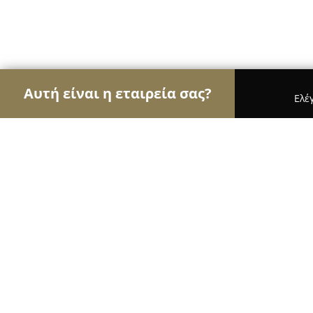
Αυτή είναι η εταιρεία σας?
Ελέ
Αετοί των νομικών
Δικηγορικά Γραφεία, Δικηγό
Συμβολαιογραφείο Βασιλένας Καρ