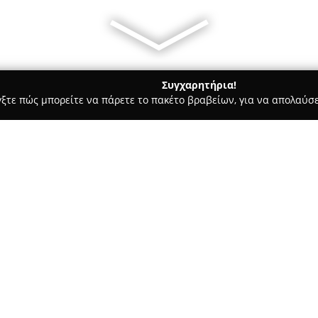
Συγχαρητήρια!
γξτε πώς μπορείτε να πάρετε το πακέτο βραβείων, για να απολαύσε
ροι, Συμβολαιογράφοι - Θεσσαλονίκη
Συμβολαιογραφείο Βασι
πούζη
Σχετικά με την εταιρεία:
Το συμβολαιογραφείο της Βασι
προσφέρει μια ευρεία γκάμα ν
του πολίτη. Με βάση την ακρίβ
γραφείου διαχειρίζεται υποθέ
Δείτε περισσότερα >>
δικαίου.