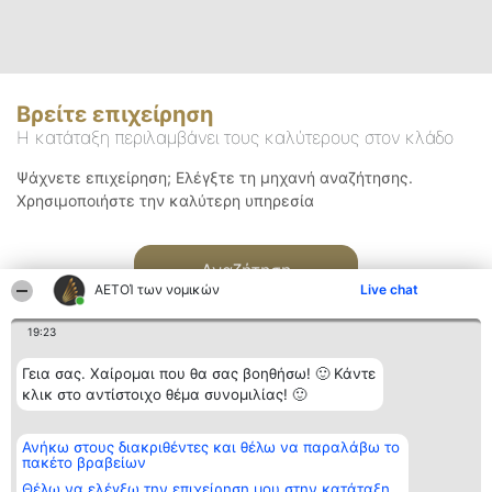
Βρείτε επιχείρηση
Η κατάταξη περιλαμβάνει τους καλύτερους στον κλάδο
Ψάχνετε επιχείρηση; Ελέγξτε τη μηχανή αναζήτησης.
Χρησιμοποιήστε την καλύτερη υπηρεσία
Αναζήτηση
ΑΕΤΟΊ των νομικών
Live chat
19:23
Γεια σας. Χαίρομαι που θα σας βοηθήσω! 🙂 Κάντε
κλικ στο αντίστοιχο θέμα συνομιλίας! 🙂
Διοργανωτής της
Κατάταξη
Επικοινωνία
Ανήκω στους διακριθέντες και θέλω να παραλάβω το
κατάταξης
Διακριθέντες
Επικοινωνία
πακέτο βραβείων
BEAUTIFUL COMPANY
Λίστα όλων
Μονοπρόσωπη ΙΚΕ
των
Θέλω να ελέγξω την επιχείρηση μου στην κατάταξη