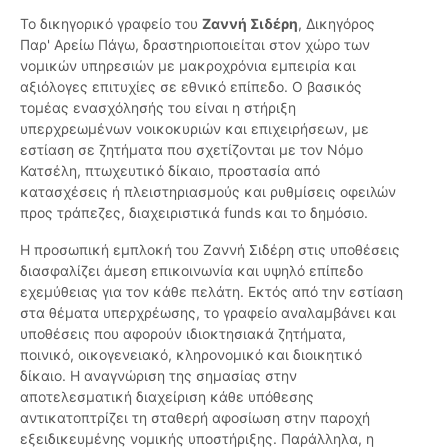
Το δικηγορικό γραφείο του
Ζαννή Σιδέρη
, Δικηγόρος
Παρ' Αρείω Πάγω, δραστηριοποιείται στον χώρο των
νομικών υπηρεσιών με μακροχρόνια εμπειρία και
αξιόλογες επιτυχίες σε εθνικό επίπεδο. Ο βασικός
τομέας ενασχόλησής του είναι η στήριξη
υπερχρεωμένων νοικοκυριών και επιχειρήσεων, με
εστίαση σε ζητήματα που σχετίζονται με τον Νόμο
Κατσέλη, πτωχευτικό δίκαιο, προστασία από
κατασχέσεις ή πλειστηριασμούς και ρυθμίσεις οφειλών
προς τράπεζες, διαχειριστικά funds και το δημόσιο.
Η προσωπική εμπλοκή του Ζαννή Σιδέρη στις υποθέσεις
διασφαλίζει άμεση επικοινωνία και υψηλό επίπεδο
εχεμύθειας για τον κάθε πελάτη. Εκτός από την εστίαση
στα θέματα υπερχρέωσης, το γραφείο αναλαμβάνει και
υποθέσεις που αφορούν ιδιοκτησιακά ζητήματα,
ποινικό, οικογενειακό, κληρονομικό και διοικητικό
δίκαιο. Η αναγνώριση της σημασίας στην
αποτελεσματική διαχείριση κάθε υπόθεσης
αντικατοπτρίζει τη σταθερή αφοσίωση στην παροχή
εξειδικευμένης νομικής υποστήριξης. Παράλληλα, η