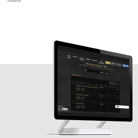
Συπυνε