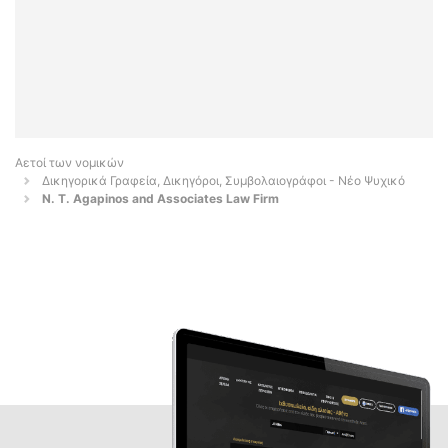
Αετοί των νομικών
Δικηγορικά Γραφεία, Δικηγόροι, Συμβολαιογράφοι - Νέο Ψυχικό
N. T. Agapinos and Associates Law Firm