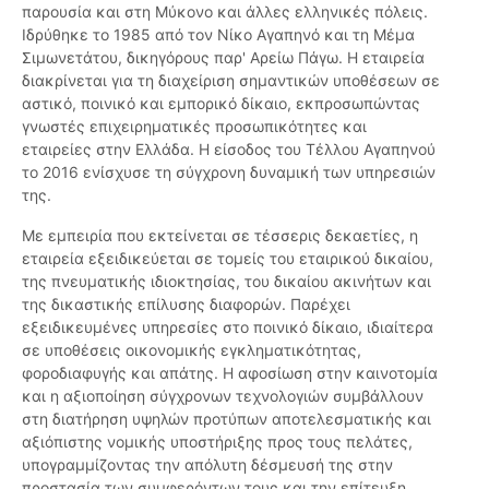
παρουσία και στη Μύκονο και άλλες ελληνικές πόλεις.
Ιδρύθηκε το 1985 από τον Νίκο Αγαπηνό και τη Μέμα
Σιμωνετάτου, δικηγόρους παρ' Αρείω Πάγω. Η εταιρεία
διακρίνεται για τη διαχείριση σημαντικών υποθέσεων σε
αστικό, ποινικό και εμπορικό δίκαιο, εκπροσωπώντας
γνωστές επιχειρηματικές προσωπικότητες και
εταιρείες στην Ελλάδα. Η είσοδος του Τέλλου Αγαπηνού
το 2016 ενίσχυσε τη σύγχρονη δυναμική των υπηρεσιών
της.
Με εμπειρία που εκτείνεται σε τέσσερις δεκαετίες, η
εταιρεία εξειδικεύεται σε τομείς του εταιρικού δικαίου,
της πνευματικής ιδιοκτησίας, του δικαίου ακινήτων και
της δικαστικής επίλυσης διαφορών. Παρέχει
εξειδικευμένες υπηρεσίες στο ποινικό δίκαιο, ιδιαίτερα
σε υποθέσεις οικονομικής εγκληματικότητας,
φοροδιαφυγής και απάτης. Η αφοσίωση στην καινοτομία
και η αξιοποίηση σύγχρονων τεχνολογιών συμβάλλουν
στη διατήρηση υψηλών προτύπων αποτελεσματικής και
αξιόπιστης νομικής υποστήριξης προς τους πελάτες,
υπογραμμίζοντας την απόλυτη δέσμευσή της στην
προστασία των συμφερόντων τους και την επίτευξη