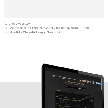
Αετοί των νομικών
Δικηγορικά Γραφεία, Δικηγόροι, Συμβολαιογράφοι - Θηρα
Aristidis Chloridis Lawyer Santorini