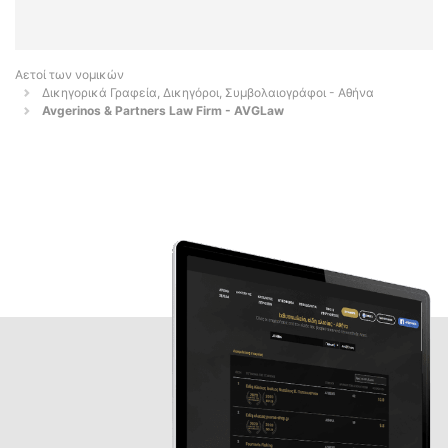
Αετοί των νομικών
Δικηγορικά Γραφεία, Δικηγόροι, Συμβολαιογράφοι - Αθήνα
Avgerinos & Partners Law Firm - AVGLaw