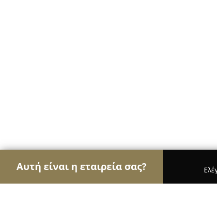
Αυτή είναι η εταιρεία σας?
Ελέ
Αετοί των νομικών
Δικηγορικά Γραφεία, Δικηγό