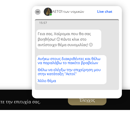
ΑΕΤΟΊ των νομικών
Live chat
15:57
Γεια σας. Χαίρομαι που θα σας
βοηθήσω! 🙂 Κάντε κλικ στο
αντίστοιχο θέμα συνομιλίας! 🙂
Ανήκω στους διακριθέντες και θέλω
να παραλάβω το πακέτο βραβείων
Θέλω να ελέγξω την επιχείρηση μου
στην κατάταξη "Αετοί"
Άλλο θέμα
Έλεγχος
τε την επιτυχία σας.
ης & Συνεργάτες