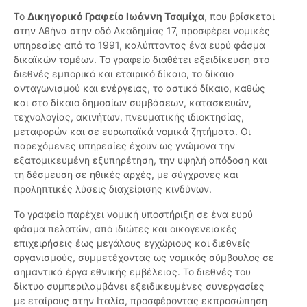
Το
Δικηγορικό Γραφείο Ιωάννη Τσαμίχα
, που βρίσκεται
στην Αθήνα στην οδό Ακαδημίας 17, προσφέρει νομικές
υπηρεσίες από το 1991, καλύπτοντας ένα ευρύ φάσμα
δικαϊκών τομέων. Το γραφείο διαθέτει εξειδίκευση στο
διεθνές εμπορικό και εταιρικό δίκαιο, το δίκαιο
ανταγωνισμού και ενέργειας, το αστικό δίκαιο, καθώς
και στο δίκαιο δημοσίων συμβάσεων, κατασκευών,
τεχνολογίας, ακινήτων, πνευματικής ιδιοκτησίας,
μεταφορών και σε ευρωπαϊκά νομικά ζητήματα. Οι
παρεχόμενες υπηρεσίες έχουν ως γνώμονα την
εξατομικευμένη εξυπηρέτηση, την υψηλή απόδοση και
τη δέσμευση σε ηθικές αρχές, με σύγχρονες και
προληπτικές λύσεις διαχείρισης κινδύνων.
Το γραφείο παρέχει νομική υποστήριξη σε ένα ευρύ
φάσμα πελατών, από ιδιώτες και οικογενειακές
επιχειρήσεις έως μεγάλους εγχώριους και διεθνείς
οργανισμούς, συμμετέχοντας ως νομικός σύμβουλος σε
σημαντικά έργα εθνικής εμβέλειας. Το διεθνές του
δίκτυο συμπεριλαμβάνει εξειδικευμένες συνεργασίες
με εταίρους στην Ιταλία, προσφέροντας εκπροσώπηση