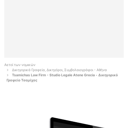
Αετοί των νομικών
Δικηγορικά Γραφεία, Δικηγόροι, Συμβολαιογράφοι - Αθήνα
Tsamichas Law Firm - Studio Legale Atene Grecia - Δικηγορικό
Γραφείο Τσαμίχας