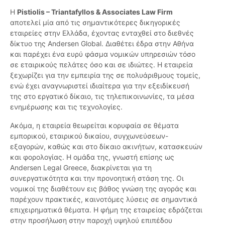
Η
Pistiolis – Triantafyllos & Associates Law Firm
αποτελεί μία από τις σημαντικότερες δικηγορικές
εταιρείες στην Ελλάδα, έχοντας ενταχθεί στο διεθνές
δίκτυο της Andersen Global. Διαθέτει έδρα στην Αθήνα
και παρέχει ένα ευρύ φάσμα νομικών υπηρεσιών τόσο
σε εταιρικούς πελάτες όσο και σε ιδιώτες. Η εταιρεία
ξεχωρίζει για την εμπειρία της σε πολυάριθμους τομείς,
ενώ έχει αναγνωριστεί ιδιαίτερα για την εξειδίκευσή
της στο εργατικό δίκαιο, τις τηλεπικοινωνίες, τα μέσα
ενημέρωσης και τις τεχνολογίες.
Ακόμα, η εταιρεία θεωρείται κορυφαία σε θέματα
εμπορικού, εταιρικού δικαίου, συγχωνεύσεων-
εξαγορών, καθώς και στο δίκαιο ακινήτων, κατασκευών
και φορολογίας. Η ομάδα της, γνωστή επίσης ως
Andersen Legal Greece, διακρίνεται για τη
συνεργατικότητα και την προνοητική στάση της. Οι
νομικοί της διαθέτουν εις βάθος γνώση της αγοράς και
παρέχουν πρακτικές, καινοτόμες λύσεις σε σημαντικά
επιχειρηματικά θέματα. Η φήμη της εταιρείας εδράζεται
στην προσήλωση στην παροχή υψηλού επιπέδου