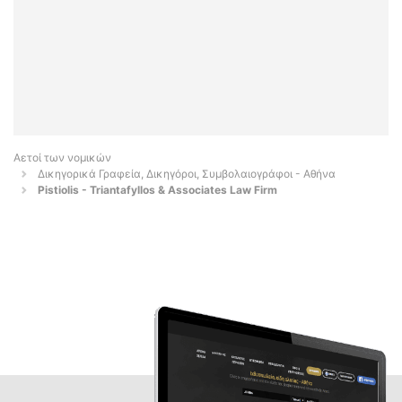
Αετοί των νομικών
Δικηγορικά Γραφεία, Δικηγόροι, Συμβολαιογράφοι - Αθήνα
Pistiolis - Triantafyllos & Associates Law Firm