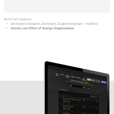
Αετοί των νομικών
Δικηγορικά Γραφεία, Δικηγόροι, Συμβολαιογράφοι - Καβάλα
Kavala Law Office of George Giagkoudakis