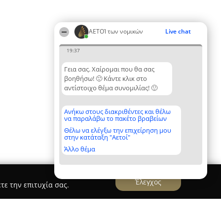
ΑΕΤΟΊ των νομικών
Live chat
19:37
Γεια σας. Χαίρομαι που θα σας
βοηθήσω! 🙂 Κάντε κλικ στο
αντίστοιχο θέμα συνομιλίας! 🙂
Ανήκω στους διακριθέντες και θέλω
να παραλάβω το πακέτο βραβείων
Θέλω να ελέγξω την επιχείρηση μου
στην κατάταξη "Αετοί"
Άλλο θέμα
Έλεγχος
τε την επιτυχία σας.
ζηϊωάννου Δικηγορική Εταιρεία