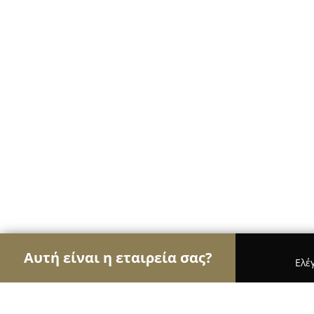
Αυτή είναι η εταιρεία σας?
Ελέ
Αετοί των νομικών
Δικηγορικά Γραφεία, Δικηγό