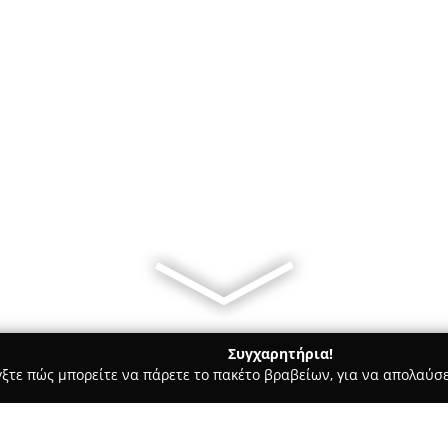
Συγχαρητήρια!
γξτε πώς μπορείτε να πάρετε το πακέτο βραβείων, για να απολαύσε
ροι, Συμβολαιογράφοι - Αθήνα
TH Law Firm - Τσαντίνης - Χατ