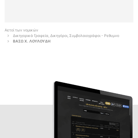
Αετοί των νομικών
Δικηγορικά Γραφεία, Δικηγόροι, Συμβολαιογράφοι - Ρεθυμνο
ΒΑΣΩ Χ. ΛΟΥΛΟΥΔΗ