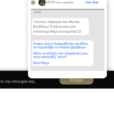
ΑΕΤΟΊ των νομικών
Live chat
05:42
Γεια σας. Χαίρομαι που θα σας
βοηθήσω! 🙂 Κάντε κλικ στο
αντίστοιχο θέμα συνομιλίας! 🙂
Ανήκω στους διακριθέντες και θέλω
να παραλάβω το πακέτο βραβείων
Θέλω να ελέγξω την επιχείρηση μου
στην κατάταξη "Αετοί"
Άλλο θέμα
Έλεγχος
τε την επιτυχία σας.