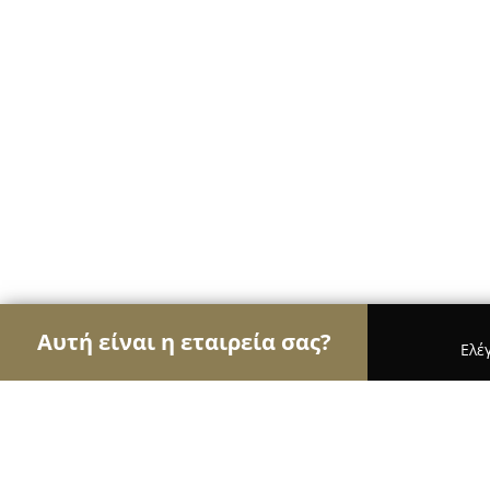
Αυτή είναι η εταιρεία σας?
Ελέ
Αετοί των νομικών
Δικηγορικά Γραφεία, Δικηγόρ