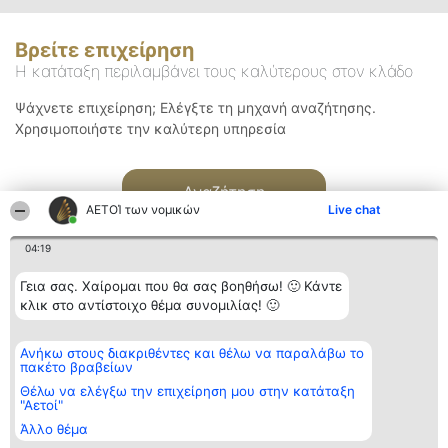
Βρείτε επιχείρηση
Η κατάταξη περιλαμβάνει τους καλύτερους στον κλάδο
Ψάχνετε επιχείρηση; Ελέγξτε τη μηχανή αναζήτησης.
Χρησιμοποιήστε την καλύτερη υπηρεσία
Αναζήτηση
ΑΕΤΟΊ των νομικών
Live chat
04:19
Γεια σας. Χαίρομαι που θα σας βοηθήσω! 🙂 Κάντε
κλικ στο αντίστοιχο θέμα συνομιλίας! 🙂
Διοργανωτής της
Κατάταξη
Επικοινωνία
Ανήκω στους διακριθέντες και θέλω να παραλάβω το
κατάταξης
Διακριθέντες
Επικοινωνία
πακέτο βραβείων
BEAUTIFUL COMPANY
Λίστα όλων
Μονοπρόσωπη ΙΚΕ
των
Θέλω να ελέγξω την επιχείρηση μου στην κατάταξη
ΤΗΛ. ΕΠΙΚΟΙΝΩΝΙΑΣ:
διακριθέντων
"Αετοί"
2104128019
Μεθοδολογία
Άλλο θέμα
email:
Όροι &
aetoi@beautifulcompany.co
προϋποθέσεις