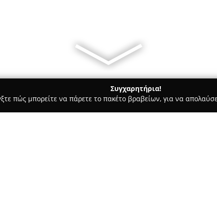
Συγχαρητήρια!
γξτε πώς μπορείτε να πάρετε το πακέτο βραβείων, για να απολαύσε
ροι, Συμβολαιογράφοι - Αθήνα
ΔΙΚΗΓΟΡΙΚΟ ΓΡΑΦΕΙΟ ΣΤΑΥΡΟΥΛ
Ι. ΑΛΙΚΑΚΟΥ
Σχετικά με την εταιρεία:
Το
Δικηγορικό Γραφείο Σταυ
38, στο κέντρο της Αθήνας, π