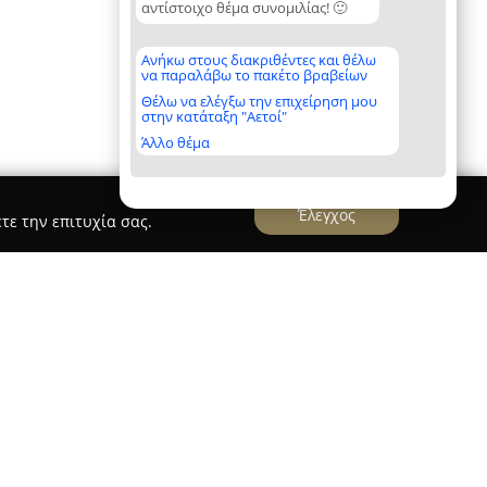
αντίστοιχο θέμα συνομιλίας! 🙂
Ανήκω στους διακριθέντες και θέλω
να παραλάβω το πακέτο βραβείων
Θέλω να ελέγξω την επιχείρηση μου
στην κατάταξη "Αετοί"
Άλλο θέμα
Έλεγχος
τε την επιτυχία σας.
ΑΣ Ι. ΑΛΙΚΑΚΟΥ
ρούλας Ι. Αλικάκου
βρίσκεται στην οδό Διδότου
ροσφέροντας ένα πλήρες φάσμα νομικών