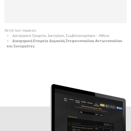
Αετοί των νομικών
Δικηγορικά Γραφεία, Δικηγόροι, Συμβολαιογράφοι - Αθήνα
Δικηγορική Εταιρεία Δαμουλή Στεφανοπούλου Αντωνοπούλου
και Συνεργάτες