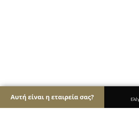
Αυτή είναι η εταιρεία σας?
Ελέ
Αετοί των νομικών
Δικηγορικά Γραφεία, Δικηγόρ