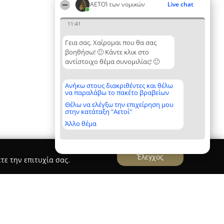
ΑΕΤΟΊ των νομικών
Live chat
11:41
Γεια σας. Χαίρομαι που θα σας
βοηθήσω! 🙂 Κάντε κλικ στο
αντίστοιχο θέμα συνομιλίας! 🙂
Ανήκω στους διακριθέντες και θέλω
να παραλάβω το πακέτο βραβείων
Θέλω να ελέγξω την επιχείρηση μου
στην κατάταξη "Αετοί"
Άλλο θέμα
Έλεγχος
τε την επιτυχία σας.
η