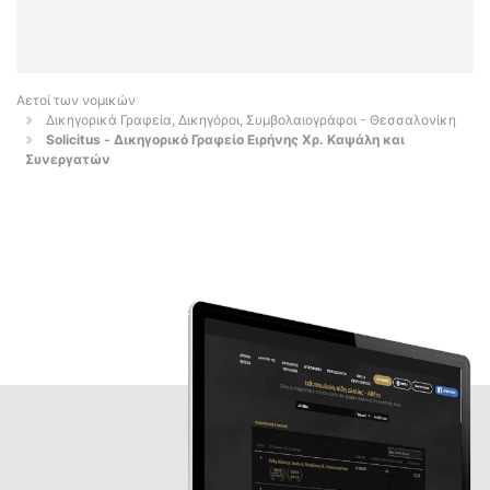
Αετοί των νομικών
Δικηγορικά Γραφεία, Δικηγόροι, Συμβολαιογράφοι - Θεσσαλονίκη
Solicitus - Δικηγορικό Γραφείο Ειρήνης Χρ. Καψάλη και
Συνεργατών