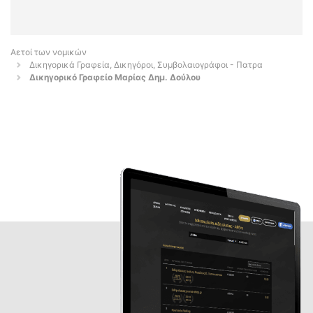
Αετοί των νομικών
Δικηγορικά Γραφεία, Δικηγόροι, Συμβολαιογράφοι - Πατρα
Δικηγορικό Γραφείο Μαρίας Δημ. Δούλου