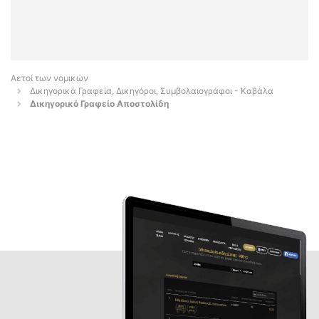
Αετοί των νομικών
Δικηγορικά Γραφεία, Δικηγόροι, Συμβολαιογράφοι - Καβάλα
Δικηγορικό Γραφείο Αποστολίδη