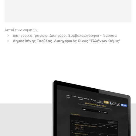
Αετοί των νομικών
Δικηγορικά Γραφεία, Δικηγόροι, Συμβολαιογράφοι - Ναουσα
Δημοσθένης Ταούλας-Δικηγορικός Οίκος "Ελλήνων Θέμις"