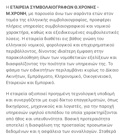
Η
ΕΤΑΙΡΕΙΑ ΣΥΜΒΟΛΑΙΟΓΡΑΦΩΝ Θ.ΧΡΟΝΗΣ -
Μ.ΧΡΟΝΗ
, με παρουσία άνω των σαράντα ετών στον
τομέα της ελληνικής συμβολαιογραφίας, προσφέρει
πλήρεις υπηρεσίες συμβολαιογραφικού και νομικού
χαρακτήρα, καθώς και εξειδικευμένες συμβουλευτικές
λύσεις. Η εταιρεία διαθέτει εις βάθος γνώση του
ελληνικού νομικού, φορολογικού και επιχειρηματικού
περιβάλλοντος, δίνοντας ιδιαίτερη έμφαση στην
παρακολούθηση όλων των νομοθετικών εξελίξεων και
διασφαλίζοντας την ποιότητα των υπηρεσιών της. Το
φάσμα των ειδικοτήτων περιλαμβάνει κυρίως το Δίκαιο
Ακινήτων, Εμπράγματο, Κληρονομικό, Οικογενειακό,
Εταιρειών και Εμπορικό.
Η εταιρεία αξιοποιεί προηγμένη τεχνολογική υποδομή
και συνεργάζεται με ευρύ δίκτυο επαγγελματιών, όπως
δικηγόρους, μηχανικούς και λογιστές, για την παροχή
υπηρεσιών υψηλού επιπέδου τα οποία χαρακτηρίζονται
από ήθος και υπευθυνότητα. Βασική προτεραιότητα
αποτελεί η διασφάλιση της προστασίας προσωπικών
δεδομένων και η ασφάλεια των συναλλαγών. Σταθερά