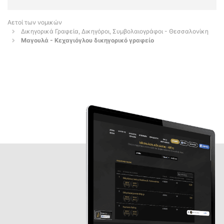
Αετοί των νομικών
Δικηγορικά Γραφεία, Δικηγόροι, Συμβολαιογράφοι - Θεσσαλονίκη
Μαγουλά - Κεχαγιόγλου δικηγορικό γραφείο