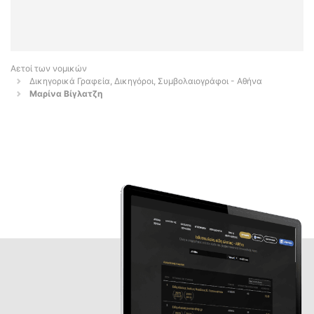
Αετοί των νομικών
Δικηγορικά Γραφεία, Δικηγόροι, Συμβολαιογράφοι - Αθήνα
Μαρίνα Βίγλατζη