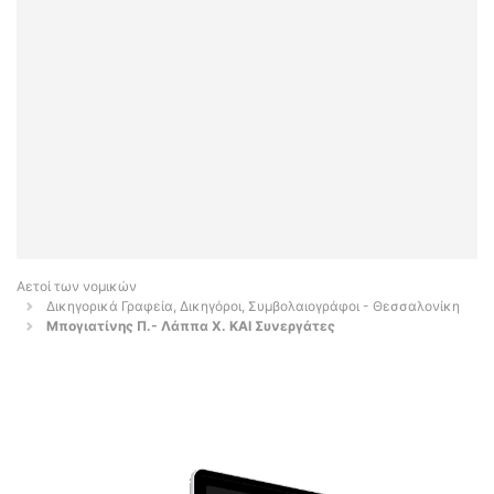
Αετοί των νομικών
Δικηγορικά Γραφεία, Δικηγόροι, Συμβολαιογράφοι - Θεσσαλονίκη
Μπογιατίνης Π.- Λάππα Χ. ΚΑΙ Συνεργάτες