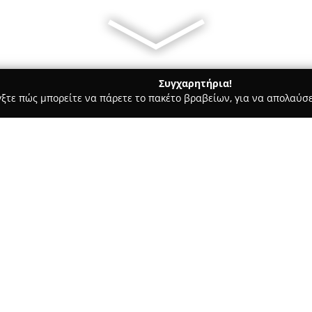
Συγχαρητήρια!
γξτε πώς μπορείτε να πάρετε το πακέτο βραβείων, για να απολαύσε
ροι, Συμβολαιογράφοι - Αθήνα
Πόλυ Ακαβάλου - Δικηγόρος
Σχετικά με την εταιρεία:
Το δικηγορικό γραφείο της
Πόλ
στην οδό Ακαδημίας 78, και π
Πόλυ Ακαβάλου διακρίνεται γ
εξατομικευμένων λύσεων, προσ
Δείτε περισσότερα >>
ανάγκες κάθε υπόθεσης, καλύ