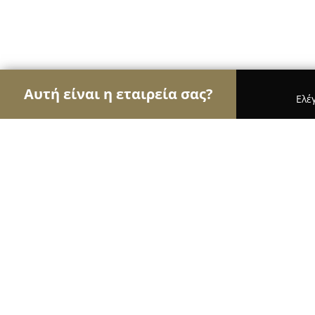
Αυτή είναι η εταιρεία σας?
Ελέ
Αετοί των νομικών
Δικηγορικά Γραφεία, Δικηγό
Πόλυ Ακαβάλου - Δικηγόρος