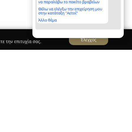
να παραλάβω το πακέτο βραβείων
Θέλω να ελέγξω την επιχείρηση μου
στην κατάταξη "Αετοί"
Άλλο θέμα
Έλεγχος
τε την επιτυχία σας.
υς Ακαβάλου
εδρεύει στο κέντρο της Αθήνας,
αρέχει εμπεριστατωμένες νομικές υπηρεσίες. Η
ια την αφοσίωσή της στην ανάπτυξη
αρμοσμένων στις ιδιαιτερότητες και τις
πτοντας ένα μεγάλο φάσμα νομικών θεμάτων.