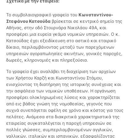
Σχετικά με την εταιρεία:
Το συμβολαιογραφικό γραφείο του
Κωνσταντίνου-
Στεφάνου Κατσούδα
βρίσκεται σε κεντρικό σημείο της
Αθήνας, στην οδό Στουρνάρα Νικολάου 49Α, και
προσφέρει μια ευρεία γκάμα νομικών υπηρεσιών. Ο κ.
Κατσούδας έχει εξειδίκευση στο αστικό και εταιρικό
δίκαιο, περιλαμβάνοντας μεταξύ των παρεχόμενων
υπηρεσιών αγοραπωλησίες ακινήτων, γονικές παροχές,
δωρεές, κληρονομιές και πληρεξούσια.
Το γραφείο έχει αναλάβει τη διαχείριση των αρχείων
των Χρήστου Καρζή και Κωνσταντίνου Στάμου,
ενισχύοντας τη διατήρηση της ιστορικής συνέχειας και
την ασφάλεια των νομικών υποθέσεων. Η οργάνωση
προσφέρει ολοκληρωμένες λύσεις και χαρακτηρίζεται
από εις βάθος γνώση της νομοθεσίας, γεγονός που
συχνά συνεπάγεται οφέλη σε χρόνο και κόστος για τους
πελάτες. Ανάμεσα στα διακριτικά χαρακτηριστικά της
εταιρείας συγκαταλέγεται η παροχή υπηρεσιών σε
πολλές γλώσσες, συμπεριλαμβανομένων αγγλικών,
γαλλικών, ιταλικών και ισπανικών, εξασφαλίζοντας