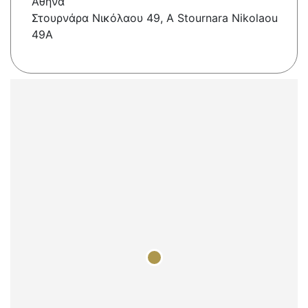
Αθήνα
Στουρνάρα Νικόλαου 49, Α Stournara Nikolaou
49A