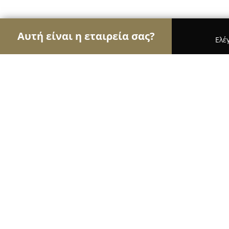
Αυτή είναι η εταιρεία σας?
Ελέ
Αετοί των νομικών
Δικηγορικά Γραφεία, Δικηγό
Γασπαράκης & Συνεργάτες - Δικηγο
9.2
(22)
Αθήνα, Σόλωνος 96 & Ιπποκράτους