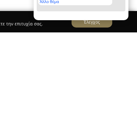
Άλλο θέμα
Έλεγχος
τε την επιτυχία σας.
κηγορικό Γραφείο
άκης & Συνεργάτες
λειτουργεί από το 1970,
ομικές υπηρεσίες σε πελάτες σε όλη την Ελλάδα.
να, επί της οδού Σόλωνος 96 & Ιπποκράτους, ενώ
ατική διασφάλιση των συμφερόντων των πελατών
λαμβάνονται το Αστικό, Ποινικό και Εμπορικό
που αφορούν Αυτοκίνητα, Εργατικές διαφορές,
ές διαφορές και θέματα Υπερχρεωμένων