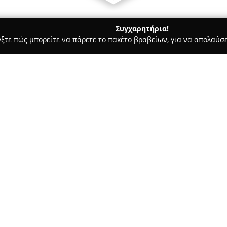
Συγχαρητήρια!
γξτε πώς μπορείτε να πάρετε το πακέτο βραβείων, για να απολαύσε
ροι, Συμβολαιογράφοι - Αθήνα
Γασπαράκης & Συνεργάτες - Δι
ρικό Γραφείο
Σχετικά με την εταιρεία:
Το δικηγορικό γραφείο
Γασπαρ
προσφέροντας εξειδικευμένες ν
Η έδρα του βρίσκεται στην Αθή
φημίζεται για την αποτελεσμ
Δείτε περισσότερα >>
του.
Στο πεδίο των υπηρεσιών, περι
Δίκαιο, χειρισμός υποθέσεων 
Διαταγές Πληρωμής, Μισθωτικ