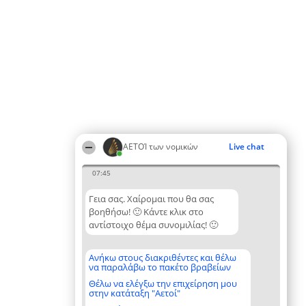
ΑΕΤΟΊ των νομικών
Live chat
07:45
Γεια σας. Χαίρομαι που θα σας
βοηθήσω! 🙂 Κάντε κλικ στο
αντίστοιχο θέμα συνομιλίας! 🙂
Ανήκω στους διακριθέντες και θέλω
να παραλάβω το πακέτο βραβείων
Θέλω να ελέγξω την επιχείρηση μου
στην κατάταξη "Αετοί"