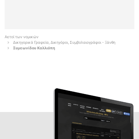
Αετοί των νομικών
Δικηγορικά Γραφεία, Δικηγόροι, Συμβολαιογράφοι - Ξάνθη
Συμεωνίδου Καλλιόπη