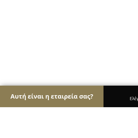
Αυτή είναι η εταιρεία σας?
Ελέ
Αετοί των νομικών
Δικηγορικά Γραφεία, Δικηγόρ