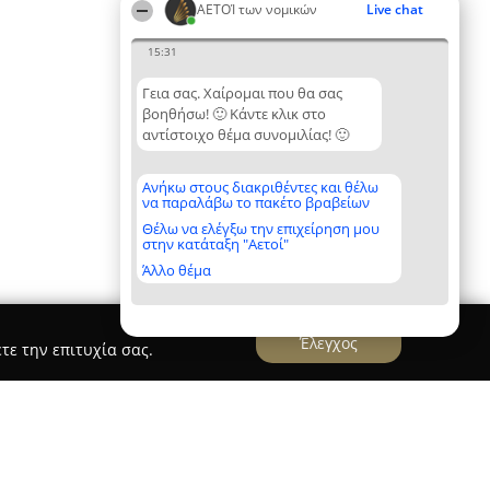
ΑΕΤΟΊ των νομικών
Live chat
15:31
Γεια σας. Χαίρομαι που θα σας
βοηθήσω! 🙂 Κάντε κλικ στο
αντίστοιχο θέμα συνομιλίας! 🙂
Ανήκω στους διακριθέντες και θέλω
να παραλάβω το πακέτο βραβείων
Θέλω να ελέγξω την επιχείρηση μου
στην κατάταξη "Αετοί"
Άλλο θέμα
Έλεγχος
τε την επιτυχία σας.