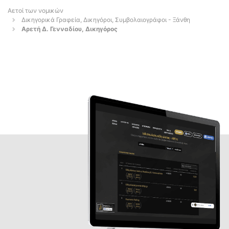
Αετοί των νομικών
Δικηγορικά Γραφεία, Δικηγόροι, Συμβολαιογράφοι - Ξάνθη
Αρετή Δ. Γενναδίου, Δικηγόρος