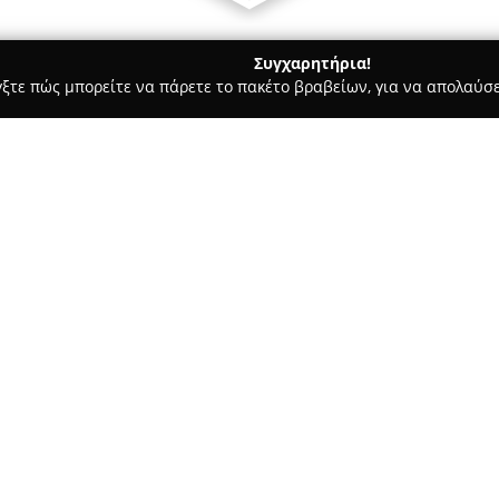
Συγχαρητήρια!
γξτε πώς μπορείτε να πάρετε το πακέτο βραβείων, για να απολαύσε
ροι, Συμβολαιογράφοι - Θεσσαλονίκη
Μπεγκιασβίλι Έλενα - Δ
Σχετικά με την εταιρεία:
Το γραφείο της
Μπεγκιασβίλι
Θεσσαλονίκη στην οδό Κομνηνώ
υπηρεσίες, συνδυάζοντας επα
πελάτη. Η Έλενα Μπεγκιασβίλι 
Δείτε περισσότερα >>
επιστήμη και την ικανότητά τη
υποθέσεις, προσφέροντας πρακ
στόχο το καλύτερο δυνατό απο
Οι υπηρεσίες του γραφείου κα