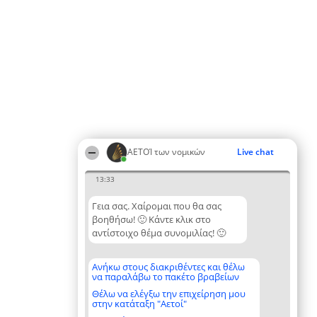
ΑΕΤΟΊ των νομικών
Live chat
13:33
Γεια σας. Χαίρομαι που θα σας
βοηθήσω! 🙂 Κάντε κλικ στο
αντίστοιχο θέμα συνομιλίας! 🙂
Ανήκω στους διακριθέντες και θέλω
να παραλάβω το πακέτο βραβείων
Θέλω να ελέγξω την επιχείρηση μου
στην κατάταξη "Αετοί"