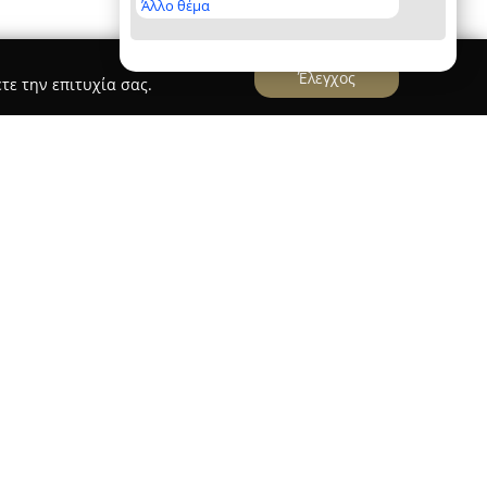
Άλλο θέμα
Έλεγχος
τε την επιτυχία σας.
ικηγόρος
 Έλενα
, το οποίο βρίσκεται μόνιμα στη
ν 23, παρέχει εξατομικευμένες νομικές
γγελματισμό με καθημερινή αφοσίωση προς κάθε
διακρίνεται για τη βαθιά της γνώση στη νομική
ς να χειρίζεται αποτελεσματικά σύνθετες
τικές λύσεις με έμφαση στη λεπτομέρεια, με
τέλεσμα.
λύπτουν ένα ευρύ φάσμα δικαίου, μεταξύ των