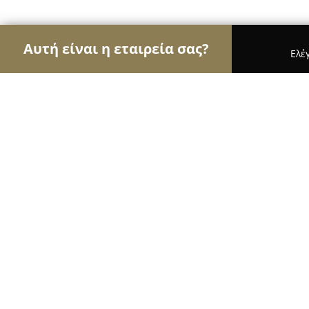
Αυτή είναι η εταιρεία σας?
Ελέ
Αετοί των νομικών
Δικηγορικά Γραφεία, Δικηγό
Μπεγκιασβίλι Έλενα - Δικηγόρος
10
(47)
Θεσσαλονίκη, Κομνηνών 23