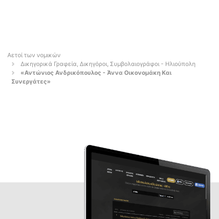
Αετοί των νομικών
Δικηγορικά Γραφεία, Δικηγόροι, Συμβολαιογράφοι - Ηλιούπολη
«Αντώνιος Ανδρικόπουλος - Άννα Οικονομάκη Και
Συνεργάτες»