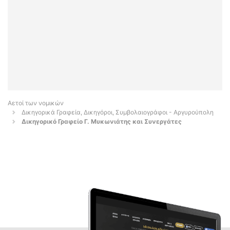
Αετοί των νομικών
Δικηγορικά Γραφεία, Δικηγόροι, Συμβολαιογράφοι - Αργυρούπολη
Δικηγορικό Γραφείο Γ. Μυκωνιάτης και Συνεργάτες