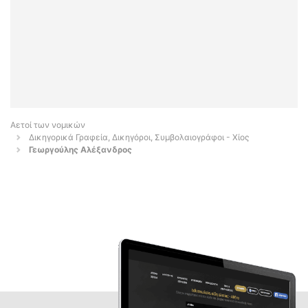
Αετοί των νομικών
Δικηγορικά Γραφεία, Δικηγόροι, Συμβολαιογράφοι - Χίος
Γεωργούλης Αλέξανδρος