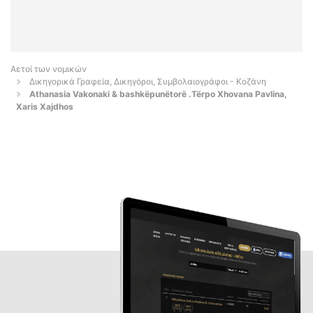
Αετοί των νομικών
Δικηγορικά Γραφεία, Δικηγόροι, Συμβολαιογράφοι - Κοζάνη
Athanasia Vakonaki & bashkëpunëtorë .Tërpo Xhovana Pavlina,
Xaris Xajdhos