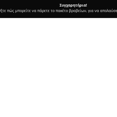
Συγχαρητήρια!
γξτε πώς μπορείτε να πάρετε το πακέτο βραβείων, για να απολαύσε
ροι, Συμβολαιογράφοι - Αθήνα
ΔΙΚΗΓΟΡΙΚΗ ΕΤΑΙΡΙΑ ΔΗΜΗΤΡ
ΥΛΟΣ ΚΟΥΤΣΟΥΒΕΛΗΣ
Σχετικά με την εταιρεία:
Η
ΔΙΚΗΓΟΡΙΚΗ ΕΤΑΙΡΙΑ ΔΗΜ
Αθήνα, στην οδό Κόνιαρη 45, κ
συμβουλευτική σε ευρύ φάσμα 
υψηλή ποιότητα και τον επαγ
Δείτε περισσότερα >>
Με ιδιαίτερη εξειδίκευση σε ζ
δικαίου, προσφέρει αποτελεσμα
Επιπροσθέτως, η εταιρεία δια
τροχαία ατυχήματα, διαζύγια σ
εργατικές διαφορές. Παρέχει ε