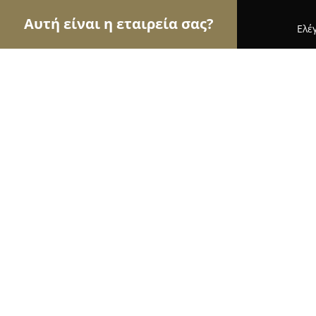
Αυτή είναι η εταιρεία σας?
Ελέ
Αετοί των νομικών
Δικηγορικά Γραφεία, Δικηγό
ΔΙΚΗΓΟΡΙΚΗ ΕΤΑΙΡΙΑ ΔΗΜΗΤΡΟΠΟ
10
(114)
Αθήνα, Κόνιαρη 45
Εμφάνιση αριθμού τηλεφώνου