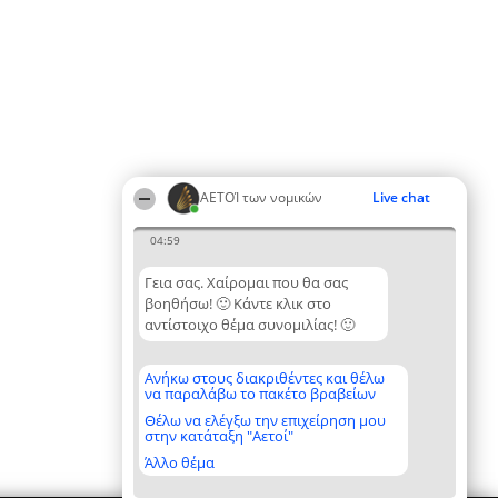
ΑΕΤΟΊ των νομικών
Live chat
04:59
Γεια σας. Χαίρομαι που θα σας
βοηθήσω! 🙂 Κάντε κλικ στο
αντίστοιχο θέμα συνομιλίας! 🙂
Ανήκω στους διακριθέντες και θέλω
να παραλάβω το πακέτο βραβείων
Θέλω να ελέγξω την επιχείρηση μου
στην κατάταξη "Αετοί"
Άλλο θέμα