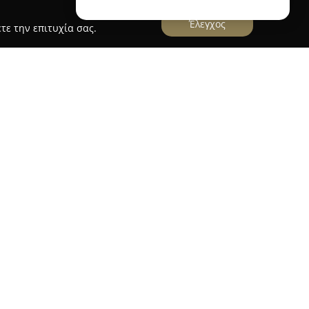
Έλεγχος
τε την επιτυχία σας.
ΟΠΟΥΛΟΣ ΚΟΥΤΣΟΥΒΕΛΗΣ
ΗΤΡΟΠΟΥΛΟΣ ΚΟΥΤΣΟΥΒΕΛΗΣ
έχει έδρα την
αι παρέχει ολοκληρωμένες νομικές υπηρεσίες και
του δικαίου. Το γραφείο φημίζεται για την
γελματισμό στην εξυπηρέτηση των πελατών του.
ητήματα ατομικού, εργατικού και εταιρικού
τικές λύσεις για κάθε νομική ανάγκη.
θέτει σημαντική εμπειρία σε θέματα που αφορούν
υναινετικά και κατ’ αντιδικία, καθώς και
πίσης νομική υποστήριξη σε τομείς του ποινικού