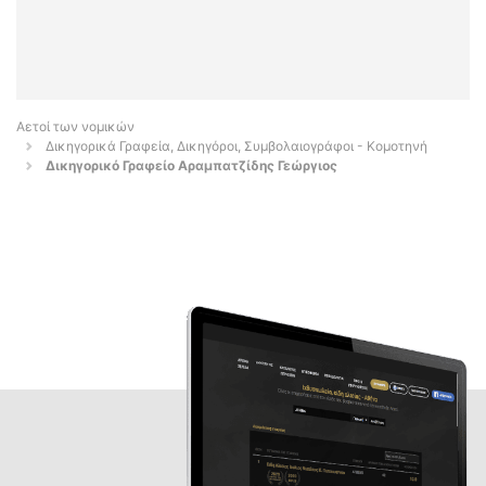
Αετοί των νομικών
Δικηγορικά Γραφεία, Δικηγόροι, Συμβολαιογράφοι - Κομοτηνή
Δικηγορικό Γραφείο Αραμπατζίδης Γεώργιος