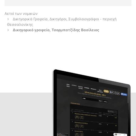
Αετοί των νομικών
Δικηγορικά Γραφεία, Δικηγόροι, Συμβολαιογράφοι - περιοχή
Θεσσαλονίκης
Δικηγορικό γραφείο, Τσορμπατζίδης Βασίλειος