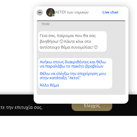
ΑΕΤΟΊ των νομικών
Live chat
19:00
Γεια σας. Χαίρομαι που θα σας
βοηθήσω! 🙂 Κάντε κλικ στο
αντίστοιχο θέμα συνομιλίας! 🙂
Ανήκω στους διακριθέντες και θέλω
να παραλάβω το πακέτο βραβείων
Θέλω να ελέγξω την επιχείρηση μου
στην κατάταξη "Αετοί"
Άλλο θέμα
Έλεγχος
τε την επιτυχία σας.
ικηγορικό Γραφείο