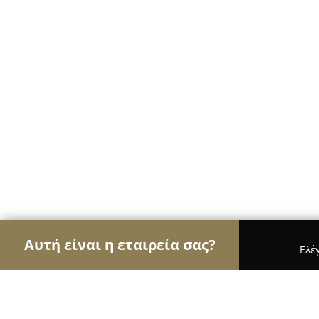
Αυτή είναι η εταιρεία σας?
Ελέ
Αετοί των νομικών
Δικηγορικά Γραφεία, Δικηγό