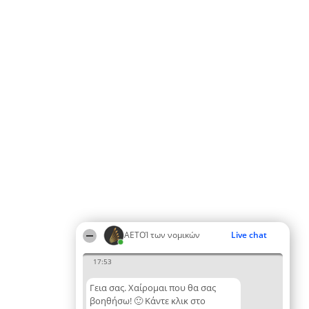
ΑΕΤΟΊ των νομικών
Live chat
17:53
Γεια σας. Χαίρομαι που θα σας
βοηθήσω! 🙂 Κάντε κλικ στο