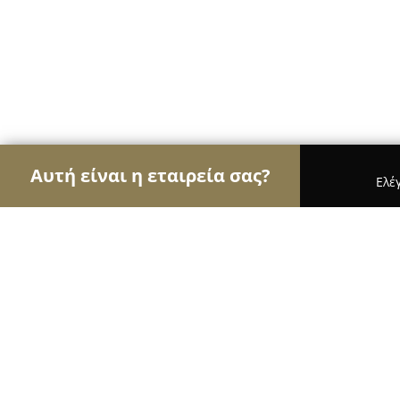
Αυτή είναι η εταιρεία σας?
Ελέ
Αετοί των νομικών
Δικηγορικά Γραφεία, Δικηγόρ
Δικηγορικό Γραφείο Θεοδώρας Συρίου (Δικη
Δικηγορικό Γραφείο Θεοδώρας Συρί
Άρειο Πάγο/Διαπ. Διαμεσολαβήτρια