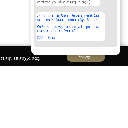
αντίστοιχο θέμα συνομιλίας! 🙂
Ανήκω στους διακριθέντες και θέλω
να παραλάβω το πακέτο βραβείων
Θέλω να ελέγξω την επιχείρηση μου
στην κατάταξη "Αετοί"
Άλλο θέμα
Έλεγχος
τε την επιτυχία σας.
ώρας Συρίου
εδρεύει στη Νίκαια και αποτελεί