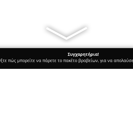
Συγχαρητήρια!
γξτε πώς μπορείτε να πάρετε το πακέτο βραβείων, για να απολαύσε
οι, Συμβολαιογράφοι - Νίκαια
γόρος στον Άρειο Πάγο/Διαπ. Διαμεσολαβήτρια)
ου (Δικηγόρος στον
Σχετικά με την εταιρεία:
)
Το
Δικηγορικό Γραφείο Θεοδ