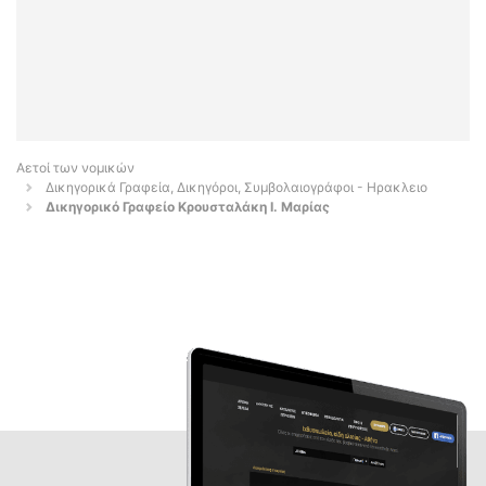
Αετοί των νομικών
Δικηγορικά Γραφεία, Δικηγόροι, Συμβολαιογράφοι - Ηρακλειο
Δικηγορικό Γραφείο Κρουσταλάκη Ι. Μαρίας