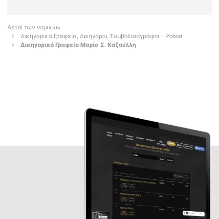
Αετοί των νομικών
Δικηγορικά Γραφεία, Δικηγόροι, Συμβολαιογράφοι - Ροδοσ
Δικηγορικό Γραφείο Μαρία Σ. Καζούλλη